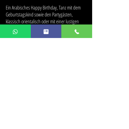
Ein Arabisches Happy Birthday, Tanz mit dem
Geburtstagskind sowie den Partygästen,
klassisch orientalisch oder mit einer lustigen
Polonäse, da bleibt garantiert keiner sitzen.
Girls just wanna have fun !!!
Dieses Programm ist ideal für
Junggesellinnen
Abschiede
oder
Frauenpartys
!
Im Anschluss an ihre Bauchtanz-Show gibt
Aaliyah Zhoura einen kleinen
Bauchtanzworkshop
, damit dann alle zu
Orientalischen Popsongs gemeinsam wie
Shakira die Hüften kreisen lassen können.
Partystimmung ist vorprogrammiert.
Ein absolutes Highlight!