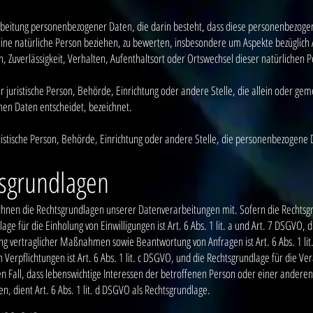
rarbeitung personenbezogener Daten, die darin besteht, dass diese personenbez
ine natürliche Person beziehen, zu bewerten, insbesondere um Aspekte bezüglich Ar
, Zuverlässigkeit, Verhalten, Aufenthaltsort oder Ortswechsel dieser natürlichen 
der juristische Person, Behörde, Einrichtung oder andere Stelle, die allein oder 
en Daten entscheidet, bezeichnet.
uristische Person, Behörde, Einrichtung oder andere Stelle, die personenbezogene
sgrundlagen
hnen die Rechtsgrundlagen unserer Datenverarbeitungen mit. Sofern die Rechtsgr
age für die Einholung von Einwilligungen ist Art. 6 Abs. 1 lit. a und Art. 7 DSGVO, 
g vertraglicher Maßnahmen sowie Beantwortung von Anfragen ist Art. 6 Abs. 1 lit
n Verpflichtungen ist Art. 6 Abs. 1 lit. c DSGVO, und die Rechtsgrundlage für die 
r den Fall, dass lebenswichtige Interessen der betroffenen Person oder einer ander
 dient Art. 6 Abs. 1 lit. d DSGVO als Rechtsgrundlage.