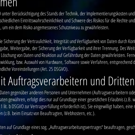
hmen
 unter Berücksichtigung des Stands der Technik, der Implementierungskosten und
chiedlichen Eintrittswahrscheinlichkeit und Schwere des Risikos für die Rechte un
 um ein dem Risiko angemessenes Schutzniveau zu gewährleisten.
icherung der Vertraulichkeit, Integrität und Verfügbarkeit von Daten durch Kont
Eingabe, Weitergabe, der Sicherung der Verfügbarkeit und ihrer Trennung. Des Wei
öschung von Daten und Reaktion auf Gefährdung der Daten gewährleisten. Ferner
twicklung, bzw. Auswahl von Hardware, Software sowie Verfahren, entsprechend d
ndliche Voreinstellungen (Art. 25 DSGVO).
 Auftragsverarbeitern und Dritten
Daten gegenüber anderen Personen und Unternehmen (Auftragsverarbeitern oder 
Daten gewähren, erfolgt dies nur auf Grundlage einer gesetzlichen Erlaubnis (z.B.
1 lit. b DSGVO zur Vertragserfüllung erforderlich ist), Sie eingewilligt haben, eine 
n (z.B. beim Einsatz von Beauftragten, Webhostern, etc.).
aten auf Grundlage eines sog. „Auftragsverarbeitungsvertrages“ beauftragen, gesc