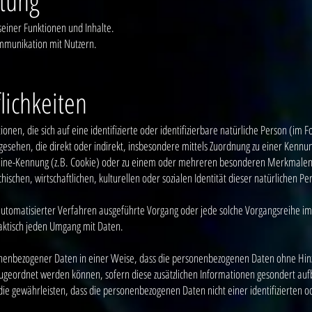
itung
seiner Funktionen und Inhalte.
mmunikation mit Nutzern.
lichkeiten
nen, die sich auf eine identifizierte oder identifizierbare natürliche Person (im 
angesehen, die direkt oder indirekt, insbesondere mittels Zuordnung zu einer Ken
ine-Kennung (z.B. Cookie) oder zu einem oder mehreren besonderen Merkmalen id
hischen, wirtschaftlichen, kulturellen oder sozialen Identität dieser natürlichen Pe
fe automatisierter Verfahren ausgeführte Vorgang oder jede solche Vorgangsreih
raktisch jeden Umgang mit Daten.
enbezogener Daten in einer Weise, dass die personenbezogenen Daten ohne Hinzu
zugeordnet werden können, sofern diese zusätzlichen Informationen gesondert a
 gewährleisten, dass die personenbezogenen Daten nicht einer identifizierten od