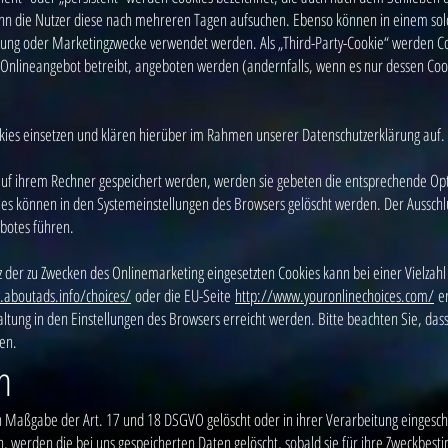
enn die Nutzer diese nach mehreren Tagen aufsuchen. Ebenso können in einem solc
sung oder Marketingzwecke verwendet werden. Als „Third-Party-Cookie“ werden Co
Onlineangebot betreibt, angeboten werden (andernfalls, wenn es nur dessen Cooki
es einsetzen und klären hierüber im Rahmen unserer Datenschutzerklärung auf.
s auf ihrem Rechner gespeichert werden, werden sie gebeten die entsprechende Opt
ies können in den Systemeinstellungen des Browsers gelöscht werden. Der Ausschl
botes führen.
der zu Zwecken des Onlinemarketing eingesetzten Cookies kann bei einer Vielzahl d
.aboutads.info/choices/
oder die EU-Seite
http://www.youronlinechoices.com/
er
ltung in den Einstellungen des Browsers erreicht werden. Bitte beachten Sie, das
en.
n
 Maßgabe der Art. 17 und 18 DSGVO gelöscht oder in ihrer Verarbeitung eingesch
 werden die bei uns gespeicherten Daten gelöscht, sobald sie für ihre Zweckbest