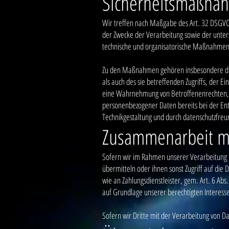
Sicherheitsmaßna
Wir treffen nach Maßgabe des Art. 32 DSGVO
der Zwecke der Verarbeitung sowie der unters
technische und organisatorische Maßnahmen,
Zu den Maßnahmen gehören insbesondere die S
als auch des sie betreffenden Zugriffs, der 
eine Wahrnehmung von Betroffenenrechten, L
personenbezogener Daten bereits bei der En
Technikgestaltung und durch datenschutzfreu
Zusammenarbeit mit
Sofern wir im Rahmen unserer Verarbeitung 
übermitteln oder ihnen sonst Zugriff auf die 
wie an Zahlungsdienstleister, gem. Art. 6 Abs. 
auf Grundlage unserer berechtigten Interesse
Sofern wir Dritte mit der Verarbeitung von D