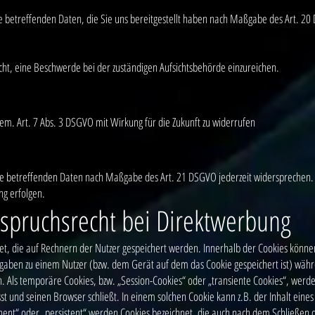
Sie betreffenden Daten, die Sie uns bereitgestellt haben nach Maßgabe des Art. 2
ht, eine Beschwerde bei der zuständigen Aufsichtsbehörde einzureichen.
gem. Art. 7 Abs. 3 DSGVO mit Wirkung für die Zukunft zu widerrufen
Sie betreffenden Daten nach Maßgabe des Art. 21 DSGVO jederzeit widersprechen
ng erfolgen.
spruchsrecht bei Direktwerbung
net, die auf Rechnern der Nutzer gespeichert werden. Innerhalb der Cookies könne
ngaben zu einem Nutzer (bzw. dem Gerät auf dem das Cookie gespeichert ist) wä
. Als temporäre Cookies, bzw. „Session-Cookies“ oder „transiente Cookies“, werde
t und seinen Browser schließt. In einem solchen Cookie kann z.B. der Inhalt ein
nent“ oder „persistent“ werden Cookies bezeichnet, die auch nach dem Schließen 